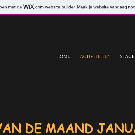
orpen met de
.com
website builder. Maak je website vandaag nog
HOME
ACTIVITEITEN
STAGE
VAN DE MAAND JANU